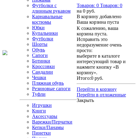
Футболки с
Товаров:
0
Товаров:
0
длинным рукавом
на
0 руб.
Карнавальные
В корзину добавлено
костюмы
Ваша корзина пуста
Юбки
К сожалению, ваша
Купальники
корзина пуста.
Футболки
Исправить это
Шорты
недоразумение очень
Обувь
просто:
Сапоги
выберите в каталоге
Ботинки
интересующий товар и
Кроссовки
нажмите кнопку «В
Сандалии
корзину».
Чешки
Итого:
0 руб.
Пляжная обувь
Резиновые сапоги
Перейти в корзину
Туфли
Перейти в отложенные
Закрыть
Игрушки
Книги
Аксессуары
Варежки/Перчатки
Кепки/Панамы
Пинетки