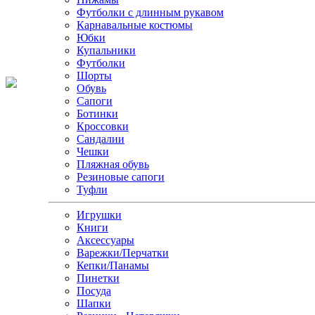
Футболки с длинным рукавом
Карнавальные костюмы
Юбки
Купальники
Футболки
Шорты
Обувь
Сапоги
Ботинки
Кроссовки
Сандалии
Чешки
Пляжная обувь
Резиновые сапоги
Туфли
Игрушки
Книги
Аксессуары
Варежки/Перчатки
Кепки/Панамы
Пинетки
Посуда
Шапки