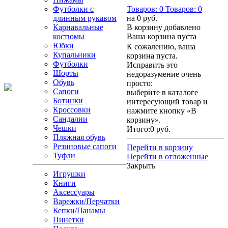
Футболки с
Товаров:
0
Товаров:
0
длинным рукавом
на
0 руб.
Карнавальные
В корзину добавлено
костюмы
Ваша корзина пуста
Юбки
К сожалению, ваша
Купальники
корзина пуста.
Футболки
Исправить это
Шорты
недоразумение очень
Обувь
просто:
Сапоги
выберите в каталоге
Ботинки
интересующий товар и
Кроссовки
нажмите кнопку «В
Сандалии
корзину».
Чешки
Итого:
0 руб.
Пляжная обувь
Резиновые сапоги
Перейти в корзину
Туфли
Перейти в отложенные
Закрыть
Игрушки
Книги
Аксессуары
Варежки/Перчатки
Кепки/Панамы
Пинетки