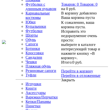
Футболки с
Товаров:
0
Товаров:
0
длинным рукавом
на
0 руб.
Карнавальные
В корзину добавлено
костюмы
Ваша корзина пуста
Юбки
К сожалению, ваша
Купальники
корзина пуста.
Футболки
Исправить это
Шорты
недоразумение очень
Обувь
просто:
Сапоги
выберите в каталоге
Ботинки
интересующий товар и
Кроссовки
нажмите кнопку «В
Сандалии
корзину».
Чешки
Итого:
0 руб.
Пляжная обувь
Резиновые сапоги
Перейти в корзину
Туфли
Перейти в отложенные
Закрыть
Игрушки
Книги
Аксессуары
Варежки/Перчатки
Кепки/Панамы
Пинетки