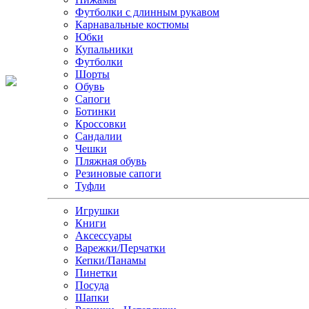
Футболки с длинным рукавом
Карнавальные костюмы
Юбки
Купальники
Футболки
Шорты
Обувь
Сапоги
Ботинки
Кроссовки
Сандалии
Чешки
Пляжная обувь
Резиновые сапоги
Туфли
Игрушки
Книги
Аксессуары
Варежки/Перчатки
Кепки/Панамы
Пинетки
Посуда
Шапки