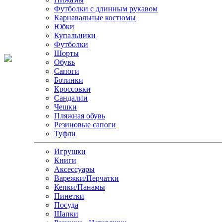
Футболки с длинным рукавом
Карнавальные костюмы
Юбки
Купальники
Футболки
Шорты
Обувь
Сапоги
Ботинки
Кроссовки
Сандалии
Чешки
Пляжная обувь
Резиновые сапоги
Туфли
Игрушки
Книги
Аксессуары
Варежки/Перчатки
Кепки/Панамы
Пинетки
Посуда
Шапки