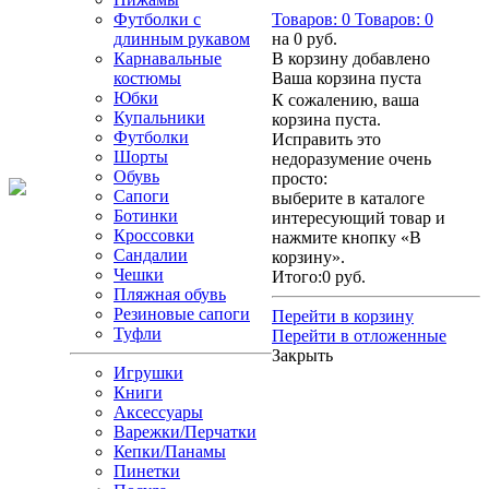
Футболки с
Товаров:
0
Товаров:
0
длинным рукавом
на
0 руб.
Карнавальные
В корзину добавлено
костюмы
Ваша корзина пуста
Юбки
К сожалению, ваша
Купальники
корзина пуста.
Футболки
Исправить это
Шорты
недоразумение очень
Обувь
просто:
Сапоги
выберите в каталоге
Ботинки
интересующий товар и
Кроссовки
нажмите кнопку «В
Сандалии
корзину».
Чешки
Итого:
0 руб.
Пляжная обувь
Резиновые сапоги
Перейти в корзину
Туфли
Перейти в отложенные
Закрыть
Игрушки
Книги
Аксессуары
Варежки/Перчатки
Кепки/Панамы
Пинетки