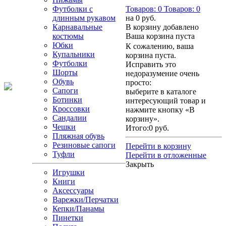
Футболки с
Товаров:
0
Товаров:
0
длинным рукавом
на
0 руб.
Карнавальные
В корзину добавлено
костюмы
Ваша корзина пуста
Юбки
К сожалению, ваша
Купальники
корзина пуста.
Футболки
Исправить это
Шорты
недоразумение очень
Обувь
просто:
Сапоги
выберите в каталоге
Ботинки
интересующий товар и
Кроссовки
нажмите кнопку «В
Сандалии
корзину».
Чешки
Итого:
0 руб.
Пляжная обувь
Резиновые сапоги
Перейти в корзину
Туфли
Перейти в отложенные
Закрыть
Игрушки
Книги
Аксессуары
Варежки/Перчатки
Кепки/Панамы
Пинетки