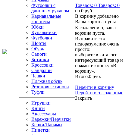
Футболки с
Товаров:
0
Товаров:
0
длинным рукавом
на
0 руб.
Карнавальные
В корзину добавлено
костюмы
Ваша корзина пуста
Юбки
К сожалению, ваша
Купальники
корзина пуста.
Футболки
Исправить это
Шорты
недоразумение очень
Обувь
просто:
Сапоги
выберите в каталоге
Ботинки
интересующий товар и
Кроссовки
нажмите кнопку «В
Сандалии
корзину».
Чешки
Итого:
0 руб.
Пляжная обувь
Резиновые сапоги
Перейти в корзину
Туфли
Перейти в отложенные
Закрыть
Игрушки
Книги
Аксессуары
Варежки/Перчатки
Кепки/Панамы
Пинетки