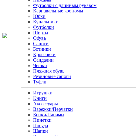
Футболки с длинным рукавом
Карнавальные костюмы
Юбки
Купальники
Футболки
Шорты
Обувь
Сапоги
Ботинки
Кроссовки
Сандалии
Чешки
Пляжная обувь
Резиновые сапоги
Туфли
Игрушки
Книги
Аксессуары
Варежки/Перчатки
Кепки/Панамы
Пинетки
Посуда
Шапки