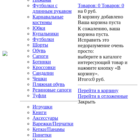
Футболки с
Товаров:
0
Товаров:
0
длинным рукавом
на
0 руб.
Карнавальные
В корзину добавлено
костюмы
Ваша корзина пуста
Юбки
К сожалению, ваша
Купальники
корзина пуста.
Футболки
Исправить это
Шорты
недоразумение очень
Обувь
просто:
Сапоги
выберите в каталоге
Ботинки
интересующий товар и
Кроссовки
нажмите кнопку «В
Сандалии
корзину».
Чешки
Итого:
0 руб.
Пляжная обувь
Резиновые сапоги
Перейти в корзину
Туфли
Перейти в отложенные
Закрыть
Игрушки
Книги
Аксессуары
Варежки/Перчатки
Кепки/Панамы
Пинетки