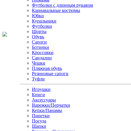
Футболки с длинным рукавом
Карнавальные костюмы
Юбки
Купальники
Футболки
Шорты
Обувь
Сапоги
Ботинки
Кроссовки
Сандалии
Чешки
Пляжная обувь
Резиновые сапоги
Туфли
Игрушки
Книги
Аксессуары
Варежки/Перчатки
Кепки/Панамы
Пинетки
Посуда
Шапки