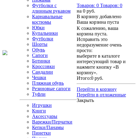
Футболки с
Товаров:
0
Товаров:
0
длинным рукавом
на
0 руб.
Карнавальные
В корзину добавлено
костюмы
Ваша корзина пуста
Юбки
К сожалению, ваша
Купальники
корзина пуста.
Футболки
Исправить это
Шорты
недоразумение очень
Обувь
просто:
Сапоги
выберите в каталоге
Ботинки
интересующий товар и
Кроссовки
нажмите кнопку «В
Сандалии
корзину».
Чешки
Итого:
0 руб.
Пляжная обувь
Резиновые сапоги
Перейти в корзину
Туфли
Перейти в отложенные
Закрыть
Игрушки
Книги
Аксессуары
Варежки/Перчатки
Кепки/Панамы
Пинетки