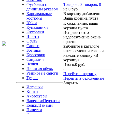
Футболки с
Товаров:
0
Товаров:
0
длинным рукавом
на
0 руб.
Карнавальные
В корзину добавлено
костюмы
Ваша корзина пуста
Юбки
К сожалению, ваша
Купальники
корзина пуста.
Футболки
Исправить это
Шорты
недоразумение очень
Обувь
просто:
Сапоги
выберите в каталоге
Ботинки
интересующий товар и
Кроссовки
нажмите кнопку «В
Сандалии
корзину».
Чешки
Итого:
0 руб.
Пляжная обувь
Резиновые сапоги
Перейти в корзину
Туфли
Перейти в отложенные
Закрыть
Игрушки
Книги
Аксессуары
Варежки/Перчатки
Кепки/Панамы
Пинетки