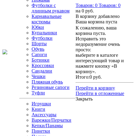
Футболки с
Товаров:
0
Товаров:
0
длинным рукавом
на
0 руб.
Карнавальные
В корзину добавлено
костюмы
Ваша корзина пуста
Юбки
К сожалению, ваша
Купальники
корзина пуста.
Футболки
Исправить это
Шорты
недоразумение очень
Обувь
просто:
Сапоги
выберите в каталоге
Ботинки
интересующий товар и
Кроссовки
нажмите кнопку «В
Сандалии
корзину».
Чешки
Итого:
0 руб.
Пляжная обувь
Резиновые сапоги
Перейти в корзину
Туфли
Перейти в отложенные
Закрыть
Игрушки
Книги
Аксессуары
Варежки/Перчатки
Кепки/Панамы
Пинетки