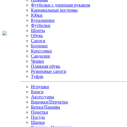
Футболки с длинным рукавом
Карнавальные костюмы
Юбки
Купальники
Футболки
Шорты
Обувь
Сапоги
Ботинки
Кроссовки
Сандалии
Чешки
Пляжная обувь
Резиновые сапоги
Туфли
Игрушки
Книги
Аксессуары
Варежки/Перчатки
Кепки/Панамы
Пинетки
Посуда
Шапки