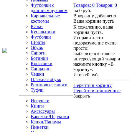
Футболки с
Товаров:
0
Товаров:
0
длинным рукавом
на
0 руб.
Карнавальные
В корзину добавлено
костюмы
Ваша корзина пуста
Юбки
К сожалению, ваша
Купальники
корзина пуста.
Футболки
Исправить это
Шорты
недоразумение очень
Обувь
просто:
Сапоги
выберите в каталоге
Ботинки
интересующий товар и
Кроссовки
нажмите кнопку «В
Сандалии
корзину».
Чешки
Итого:
0 руб.
Пляжная обувь
Резиновые сапоги
Перейти в корзину
Туфли
Перейти в отложенные
Закрыть
Игрушки
Книги
Аксессуары
Варежки/Перчатки
Кепки/Панамы
Пинетки