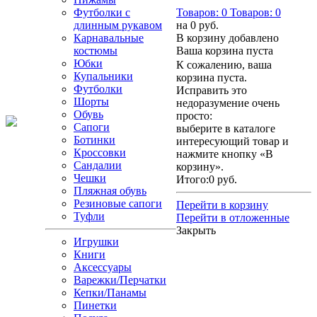
Футболки с
Товаров:
0
Товаров:
0
длинным рукавом
на
0 руб.
Карнавальные
В корзину добавлено
костюмы
Ваша корзина пуста
Юбки
К сожалению, ваша
Купальники
корзина пуста.
Футболки
Исправить это
Шорты
недоразумение очень
Обувь
просто:
Сапоги
выберите в каталоге
Ботинки
интересующий товар и
Кроссовки
нажмите кнопку «В
Сандалии
корзину».
Чешки
Итого:
0 руб.
Пляжная обувь
Резиновые сапоги
Перейти в корзину
Туфли
Перейти в отложенные
Закрыть
Игрушки
Книги
Аксессуары
Варежки/Перчатки
Кепки/Панамы
Пинетки