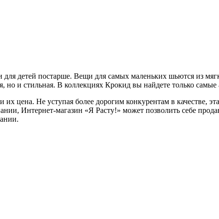
 и для детей постарше. Вещи для самых маленьких шьются из мя
ая, но и стильная. В коллекциях Крокид вы найдете только самы
х цена. Не уступая более дорогим конкурентам в качестве, эта
ии, Интернет-магазин «Я Расту!» может позволить себе продава
пании.