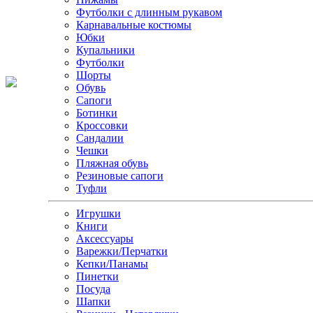
Футболки с длинным рукавом
Карнавальные костюмы
Юбки
Купальники
Футболки
Шорты
Обувь
Сапоги
Ботинки
Кроссовки
Сандалии
Чешки
Пляжная обувь
Резиновые сапоги
Туфли
Игрушки
Книги
Аксессуары
Варежки/Перчатки
Кепки/Панамы
Пинетки
Посуда
Шапки