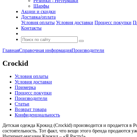
Резинки - Нетеряшки
Шарфы
Акции и скидки
Доставка/оплата
Условия оплаты
Условия доставки
Процесс покупки
П
Контакты
Главная
Справочная информация
Производители
Crockid
Условия оплаты
Условия доставки
Примерка
Процесс покупки
Производители
Статьи
Возврат товара
Конфиденциальность
Детская одежда Крокид (Crockid) производится и продается в Р
состоятельность. Тот факт, что вещи этого бренда продаются уж
Интернет-магазин Крокид – «Я Расту!».