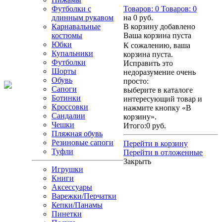
Футболки с
Товаров:
0
Товаров:
0
длинным рукавом
на
0 руб.
Карнавальные
В корзину добавлено
костюмы
Ваша корзина пуста
Юбки
К сожалению, ваша
Купальники
корзина пуста.
Футболки
Исправить это
Шорты
недоразумение очень
Обувь
просто:
Сапоги
выберите в каталоге
Ботинки
интересующий товар и
Кроссовки
нажмите кнопку «В
Сандалии
корзину».
Чешки
Итого:
0 руб.
Пляжная обувь
Резиновые сапоги
Перейти в корзину
Туфли
Перейти в отложенные
Закрыть
Игрушки
Книги
Аксессуары
Варежки/Перчатки
Кепки/Панамы
Пинетки