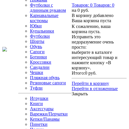
Футболки с
Товаров:
0
Товаров:
0
длинным рукавом
на
0 руб.
Карнавальные
В корзину добавлено
костюмы
Ваша корзина пуста
Юбки
К сожалению, ваша
Купальники
корзина пуста.
Футболки
Исправить это
Шорты
недоразумение очень
Обувь
просто:
Сапоги
выберите в каталоге
Ботинки
интересующий товар и
Кроссовки
нажмите кнопку «В
Сандалии
корзину».
Чешки
Итого:
0 руб.
Пляжная обувь
Резиновые сапоги
Перейти в корзину
Туфли
Перейти в отложенные
Закрыть
Игрушки
Книги
Аксессуары
Варежки/Перчатки
Кепки/Панамы
Пинетки