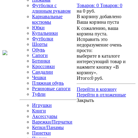
Футболки с
Товаров:
0
Товаров:
0
длинным рукавом
на
0 руб.
Карнавальные
В корзину добавлено
костюмы
Ваша корзина пуста
Юбки
К сожалению, ваша
Купальники
корзина пуста.
Футболки
Исправить это
Шорты
недоразумение очень
Обувь
просто:
Сапоги
выберите в каталоге
Ботинки
интересующий товар и
Кроссовки
нажмите кнопку «В
Сандалии
корзину».
Чешки
Итого:
0 руб.
Пляжная обувь
Резиновые сапоги
Перейти в корзину
Туфли
Перейти в отложенные
Закрыть
Игрушки
Книги
Аксессуары
Варежки/Перчатки
Кепки/Панамы
Пинетки