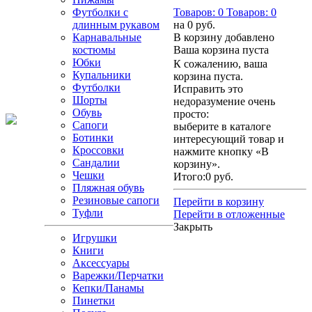
Футболки с
Товаров:
0
Товаров:
0
длинным рукавом
на
0 руб.
Карнавальные
В корзину добавлено
костюмы
Ваша корзина пуста
Юбки
К сожалению, ваша
Купальники
корзина пуста.
Футболки
Исправить это
Шорты
недоразумение очень
Обувь
просто:
Сапоги
выберите в каталоге
Ботинки
интересующий товар и
Кроссовки
нажмите кнопку «В
Сандалии
корзину».
Чешки
Итого:
0 руб.
Пляжная обувь
Резиновые сапоги
Перейти в корзину
Туфли
Перейти в отложенные
Закрыть
Игрушки
Книги
Аксессуары
Варежки/Перчатки
Кепки/Панамы
Пинетки