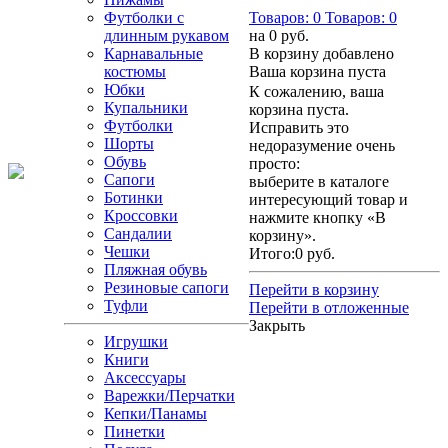
Футболки с
Товаров:
0
Товаров:
0
длинным рукавом
на
0 руб.
Карнавальные
В корзину добавлено
костюмы
Ваша корзина пуста
Юбки
К сожалению, ваша
Купальники
корзина пуста.
Футболки
Исправить это
Шорты
недоразумение очень
Обувь
просто:
Сапоги
выберите в каталоге
Ботинки
интересующий товар и
Кроссовки
нажмите кнопку «В
Сандалии
корзину».
Чешки
Итого:
0 руб.
Пляжная обувь
Резиновые сапоги
Перейти в корзину
Туфли
Перейти в отложенные
Закрыть
Игрушки
Книги
Аксессуары
Варежки/Перчатки
Кепки/Панамы
Пинетки