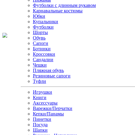
Футболки с длинным рукавом
Карнавальные костюмы
Юбки
Купальники
Футболки
Шорты
Обувь
Сапоги
Ботинки
Кроссовки
Сандалии
Чешки
Пляжная обувь
Резиновые сапоги
Туфли
Игрушки
Книги
Аксессуары
Варежки/Перчатки
Кепки/Панамы
Пинетки
Посуда
Шапки