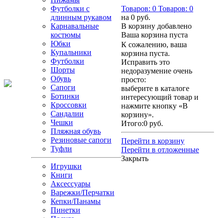
Футболки с
Товаров:
0
Товаров:
0
длинным рукавом
на
0 руб.
Карнавальные
В корзину добавлено
костюмы
Ваша корзина пуста
Юбки
К сожалению, ваша
Купальники
корзина пуста.
Футболки
Исправить это
Шорты
недоразумение очень
Обувь
просто:
Сапоги
выберите в каталоге
Ботинки
интересующий товар и
Кроссовки
нажмите кнопку «В
Сандалии
корзину».
Чешки
Итого:
0 руб.
Пляжная обувь
Резиновые сапоги
Перейти в корзину
Туфли
Перейти в отложенные
Закрыть
Игрушки
Книги
Аксессуары
Варежки/Перчатки
Кепки/Панамы
Пинетки