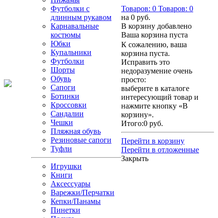
Футболки с
Товаров:
0
Товаров:
0
длинным рукавом
на
0 руб.
Карнавальные
В корзину добавлено
костюмы
Ваша корзина пуста
Юбки
К сожалению, ваша
Купальники
корзина пуста.
Футболки
Исправить это
Шорты
недоразумение очень
Обувь
просто:
Сапоги
выберите в каталоге
Ботинки
интересующий товар и
Кроссовки
нажмите кнопку «В
Сандалии
корзину».
Чешки
Итого:
0 руб.
Пляжная обувь
Резиновые сапоги
Перейти в корзину
Туфли
Перейти в отложенные
Закрыть
Игрушки
Книги
Аксессуары
Варежки/Перчатки
Кепки/Панамы
Пинетки