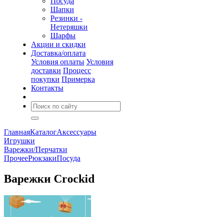
Посуда
Шапки
Резинки -
Нетеряшки
Шарфы
Акции и скидки
Доставка/оплата
Условия оплаты
Условия
доставки
Процесс
покупки
Примерка
Контакты
Главная
Каталог
Аксессуары
Игрушки
Варежки/Перчатки
Прочее
Рюкзаки
Посуда
Варежки Crockid