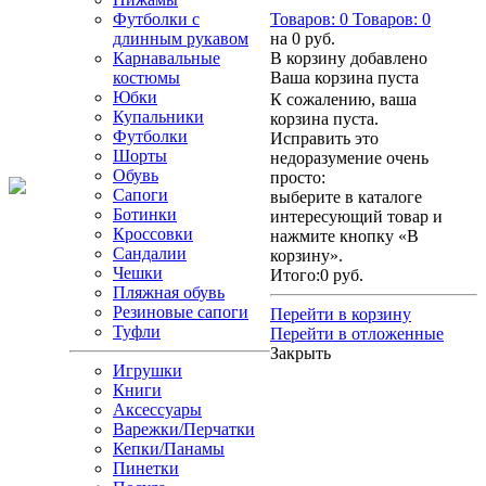
Футболки с
Товаров:
0
Товаров:
0
длинным рукавом
на
0 руб.
Карнавальные
В корзину добавлено
костюмы
Ваша корзина пуста
Юбки
К сожалению, ваша
Купальники
корзина пуста.
Футболки
Исправить это
Шорты
недоразумение очень
Обувь
просто:
Сапоги
выберите в каталоге
Ботинки
интересующий товар и
Кроссовки
нажмите кнопку «В
Сандалии
корзину».
Чешки
Итого:
0 руб.
Пляжная обувь
Резиновые сапоги
Перейти в корзину
Туфли
Перейти в отложенные
Закрыть
Игрушки
Книги
Аксессуары
Варежки/Перчатки
Кепки/Панамы
Пинетки