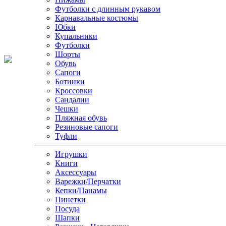
Футболки с длинным рукавом
Карнавальные костюмы
Юбки
Купальники
Футболки
Шорты
Обувь
Сапоги
Ботинки
Кроссовки
Сандалии
Чешки
Пляжная обувь
Резиновые сапоги
Туфли
Игрушки
Книги
Аксессуары
Варежки/Перчатки
Кепки/Панамы
Пинетки
Посуда
Шапки