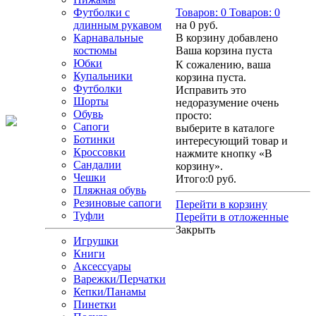
Футболки с
Товаров:
0
Товаров:
0
длинным рукавом
на
0 руб.
Карнавальные
В корзину добавлено
костюмы
Ваша корзина пуста
Юбки
К сожалению, ваша
Купальники
корзина пуста.
Футболки
Исправить это
Шорты
недоразумение очень
Обувь
просто:
Сапоги
выберите в каталоге
Ботинки
интересующий товар и
Кроссовки
нажмите кнопку «В
Сандалии
корзину».
Чешки
Итого:
0 руб.
Пляжная обувь
Резиновые сапоги
Перейти в корзину
Туфли
Перейти в отложенные
Закрыть
Игрушки
Книги
Аксессуары
Варежки/Перчатки
Кепки/Панамы
Пинетки