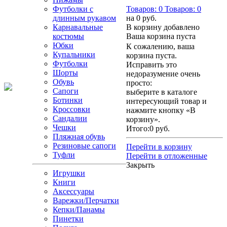
Футболки с
Товаров:
0
Товаров:
0
длинным рукавом
на
0 руб.
Карнавальные
В корзину добавлено
костюмы
Ваша корзина пуста
Юбки
К сожалению, ваша
Купальники
корзина пуста.
Футболки
Исправить это
Шорты
недоразумение очень
Обувь
просто:
Сапоги
выберите в каталоге
Ботинки
интересующий товар и
Кроссовки
нажмите кнопку «В
Сандалии
корзину».
Чешки
Итого:
0 руб.
Пляжная обувь
Резиновые сапоги
Перейти в корзину
Туфли
Перейти в отложенные
Закрыть
Игрушки
Книги
Аксессуары
Варежки/Перчатки
Кепки/Панамы
Пинетки