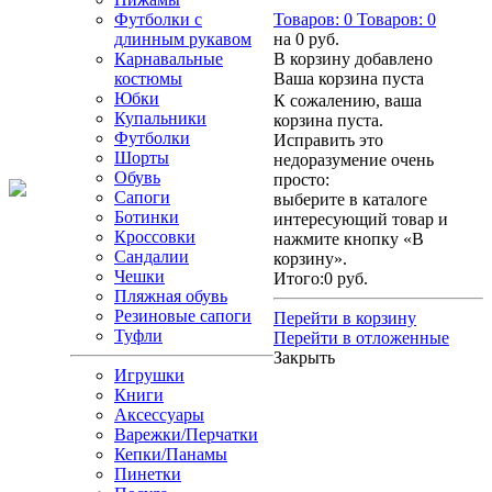
Футболки с
Товаров:
0
Товаров:
0
длинным рукавом
на
0 руб.
Карнавальные
В корзину добавлено
костюмы
Ваша корзина пуста
Юбки
К сожалению, ваша
Купальники
корзина пуста.
Футболки
Исправить это
Шорты
недоразумение очень
Обувь
просто:
Сапоги
выберите в каталоге
Ботинки
интересующий товар и
Кроссовки
нажмите кнопку «В
Сандалии
корзину».
Чешки
Итого:
0 руб.
Пляжная обувь
Резиновые сапоги
Перейти в корзину
Туфли
Перейти в отложенные
Закрыть
Игрушки
Книги
Аксессуары
Варежки/Перчатки
Кепки/Панамы
Пинетки