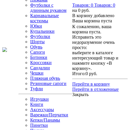
Футболки с
Товаров:
0
Товаров:
0
длинным рукавом
на
0 руб.
Карнавальные
В корзину добавлено
костюмы
Ваша корзина пуста
Юбки
К сожалению, ваша
Купальники
корзина пуста.
Футболки
Исправить это
Шорты
недоразумение очень
Обувь
просто:
Сапоги
выберите в каталоге
Ботинки
интересующий товар и
Кроссовки
нажмите кнопку «В
Сандалии
корзину».
Чешки
Итого:
0 руб.
Пляжная обувь
Резиновые сапоги
Перейти в корзину
Туфли
Перейти в отложенные
Закрыть
Игрушки
Книги
Аксессуары
Варежки/Перчатки
Кепки/Панамы
Пинетки