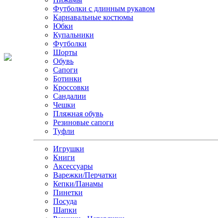
Футболки с длинным рукавом
Карнавальные костюмы
Юбки
Купальники
Футболки
Шорты
Обувь
Сапоги
Ботинки
Кроссовки
Сандалии
Чешки
Пляжная обувь
Резиновые сапоги
Туфли
Игрушки
Книги
Аксессуары
Варежки/Перчатки
Кепки/Панамы
Пинетки
Посуда
Шапки