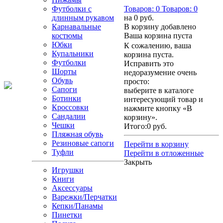
Футболки с
Товаров:
0
Товаров:
0
длинным рукавом
на
0 руб.
Карнавальные
В корзину добавлено
костюмы
Ваша корзина пуста
Юбки
К сожалению, ваша
Купальники
корзина пуста.
Футболки
Исправить это
Шорты
недоразумение очень
Обувь
просто:
Сапоги
выберите в каталоге
Ботинки
интересующий товар и
Кроссовки
нажмите кнопку «В
Сандалии
корзину».
Чешки
Итого:
0 руб.
Пляжная обувь
Резиновые сапоги
Перейти в корзину
Туфли
Перейти в отложенные
Закрыть
Игрушки
Книги
Аксессуары
Варежки/Перчатки
Кепки/Панамы
Пинетки