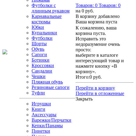
Футболки с
Товаров:
0
Товаров:
0
длинным рукавом
на
0 руб.
Карнавальные
В корзину добавлено
костюмы
Ваша корзина пуста
Юбки
К сожалению, ваша
Купальники
корзина пуста.
Футболки
Исправить это
Шорты
недоразумение очень
Обувь
просто:
Сапоги
выберите в каталоге
Ботинки
интересующий товар и
Кроссовки
нажмите кнопку «В
Сандалии
корзину».
Чешки
Итого:
0 руб.
Пляжная обувь
Резиновые сапоги
Перейти в корзину
Туфли
Перейти в отложенные
Закрыть
Игрушки
Книги
Аксессуары
Варежки/Перчатки
Кепки/Панамы
Пинетки