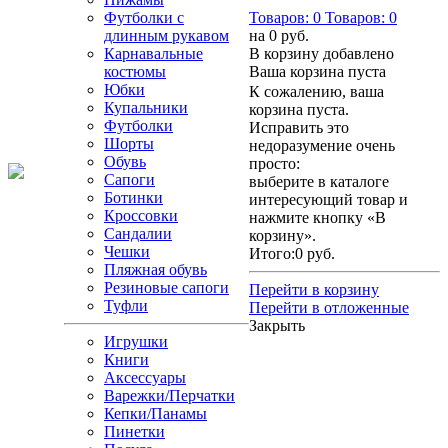
Футболки с
Товаров:
0
Товаров:
0
длинным рукавом
на
0 руб.
Карнавальные
В корзину добавлено
костюмы
Ваша корзина пуста
Юбки
К сожалению, ваша
Купальники
корзина пуста.
Футболки
Исправить это
Шорты
недоразумение очень
Обувь
просто:
Сапоги
выберите в каталоге
Ботинки
интересующий товар и
Кроссовки
нажмите кнопку «В
Сандалии
корзину».
Чешки
Итого:
0 руб.
Пляжная обувь
Резиновые сапоги
Перейти в корзину
Туфли
Перейти в отложенные
Закрыть
Игрушки
Книги
Аксессуары
Варежки/Перчатки
Кепки/Панамы
Пинетки