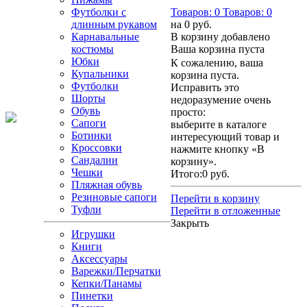
Футболки с
Товаров:
0
Товаров:
0
длинным рукавом
на
0 руб.
Карнавальные
В корзину добавлено
костюмы
Ваша корзина пуста
Юбки
К сожалению, ваша
Купальники
корзина пуста.
Футболки
Исправить это
Шорты
недоразумение очень
Обувь
просто:
Сапоги
выберите в каталоге
Ботинки
интересующий товар и
Кроссовки
нажмите кнопку «В
Сандалии
корзину».
Чешки
Итого:
0 руб.
Пляжная обувь
Резиновые сапоги
Перейти в корзину
Туфли
Перейти в отложенные
Закрыть
Игрушки
Книги
Аксессуары
Варежки/Перчатки
Кепки/Панамы
Пинетки