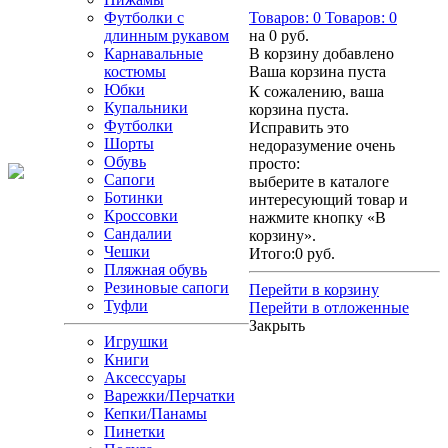
Футболки с
Товаров:
0
Товаров:
0
длинным рукавом
на
0 руб.
Карнавальные
В корзину добавлено
костюмы
Ваша корзина пуста
Юбки
К сожалению, ваша
Купальники
корзина пуста.
Футболки
Исправить это
Шорты
недоразумение очень
Обувь
просто:
Сапоги
выберите в каталоге
Ботинки
интересующий товар и
Кроссовки
нажмите кнопку «В
Сандалии
корзину».
Чешки
Итого:
0 руб.
Пляжная обувь
Резиновые сапоги
Перейти в корзину
Туфли
Перейти в отложенные
Закрыть
Игрушки
Книги
Аксессуары
Варежки/Перчатки
Кепки/Панамы
Пинетки