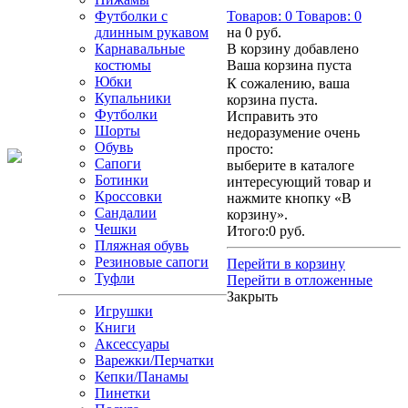
Футболки с
Товаров:
0
Товаров:
0
длинным рукавом
на
0 руб.
Карнавальные
В корзину добавлено
костюмы
Ваша корзина пуста
Юбки
К сожалению, ваша
Купальники
корзина пуста.
Футболки
Исправить это
Шорты
недоразумение очень
Обувь
просто:
Сапоги
выберите в каталоге
Ботинки
интересующий товар и
Кроссовки
нажмите кнопку «В
Сандалии
корзину».
Чешки
Итого:
0 руб.
Пляжная обувь
Резиновые сапоги
Перейти в корзину
Туфли
Перейти в отложенные
Закрыть
Игрушки
Книги
Аксессуары
Варежки/Перчатки
Кепки/Панамы
Пинетки