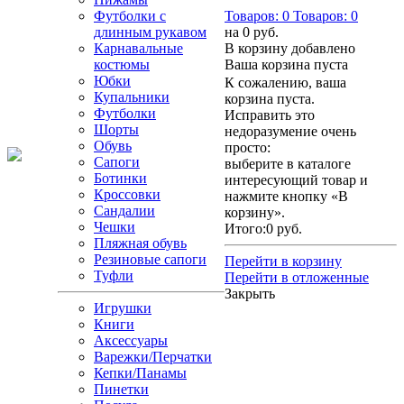
Футболки с
Товаров:
0
Товаров:
0
длинным рукавом
на
0 руб.
Карнавальные
В корзину добавлено
костюмы
Ваша корзина пуста
Юбки
К сожалению, ваша
Купальники
корзина пуста.
Футболки
Исправить это
Шорты
недоразумение очень
Обувь
просто:
Сапоги
выберите в каталоге
Ботинки
интересующий товар и
Кроссовки
нажмите кнопку «В
Сандалии
корзину».
Чешки
Итого:
0 руб.
Пляжная обувь
Резиновые сапоги
Перейти в корзину
Туфли
Перейти в отложенные
Закрыть
Игрушки
Книги
Аксессуары
Варежки/Перчатки
Кепки/Панамы
Пинетки