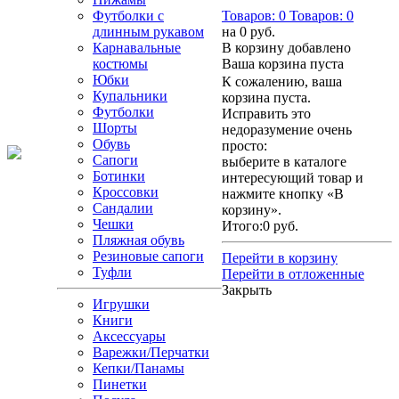
Футболки с
Товаров:
0
Товаров:
0
длинным рукавом
на
0 руб.
Карнавальные
В корзину добавлено
костюмы
Ваша корзина пуста
Юбки
К сожалению, ваша
Купальники
корзина пуста.
Футболки
Исправить это
Шорты
недоразумение очень
Обувь
просто:
Сапоги
выберите в каталоге
Ботинки
интересующий товар и
Кроссовки
нажмите кнопку «В
Сандалии
корзину».
Чешки
Итого:
0 руб.
Пляжная обувь
Резиновые сапоги
Перейти в корзину
Туфли
Перейти в отложенные
Закрыть
Игрушки
Книги
Аксессуары
Варежки/Перчатки
Кепки/Панамы
Пинетки