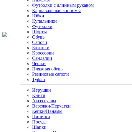
Футболки с длинным рукавом
Карнавальные костюмы
Юбки
Купальники
Футболки
Шорты
Обувь
Сапоги
Ботинки
Кроссовки
Сандалии
Чешки
Пляжная обувь
Резиновые сапоги
Туфли
Игрушки
Книги
Аксессуары
Варежки/Перчатки
Кепки/Панамы
Пинетки
Посуда
Шапки