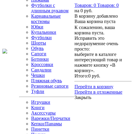
Футболки с
Товаров:
0
Товаров:
0
длинным рукавом
на
0 руб.
Карнавальные
В корзину добавлено
костюмы
Ваша корзина пуста
Юбки
К сожалению, ваша
Купальники
корзина пуста.
Футболки
Исправить это
Шорты
недоразумение очень
Обувь
просто:
Сапоги
выберите в каталоге
Ботинки
интересующий товар и
Кроссовки
нажмите кнопку «В
Сандалии
корзину».
Чешки
Итого:
0 руб.
Пляжная обувь
Резиновые сапоги
Перейти в корзину
Туфли
Перейти в отложенные
Закрыть
Игрушки
Книги
Аксессуары
Варежки/Перчатки
Кепки/Панамы
Пинетки