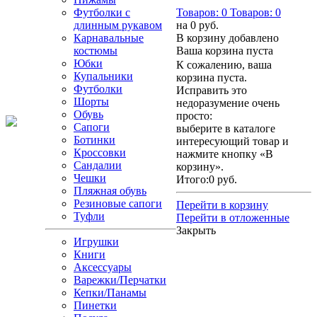
Футболки с
Товаров:
0
Товаров:
0
длинным рукавом
на
0 руб.
Карнавальные
В корзину добавлено
костюмы
Ваша корзина пуста
Юбки
К сожалению, ваша
Купальники
корзина пуста.
Футболки
Исправить это
Шорты
недоразумение очень
Обувь
просто:
Сапоги
выберите в каталоге
Ботинки
интересующий товар и
Кроссовки
нажмите кнопку «В
Сандалии
корзину».
Чешки
Итого:
0 руб.
Пляжная обувь
Резиновые сапоги
Перейти в корзину
Туфли
Перейти в отложенные
Закрыть
Игрушки
Книги
Аксессуары
Варежки/Перчатки
Кепки/Панамы
Пинетки