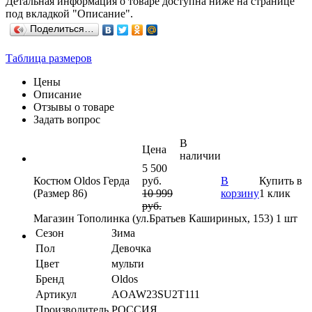
Детальная информация о товаре доступна ниже на странице
под вкладкой "Описание".
Поделиться…
Таблица размеров
Цены
Описание
Отзывы о товаре
Задать вопрос
В
Цена
наличии
5 500
Костюм Oldos Герда
руб.
В
Купить в
(Размер 86)
10 999
корзину
1 клик
руб.
Магазин Тополинка (ул.Братьев Кашириных, 153)
1 шт
Сезон
Зима
Пол
Девочка
Цвет
мульти
Бренд
Oldos
Артикул
AOAW23SU2T111
Производитель
РОССИЯ