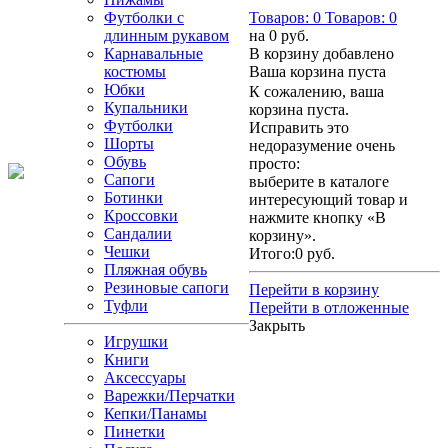
Футболки с
Товаров:
0
Товаров:
0
длинным рукавом
на
0 руб.
Карнавальные
В корзину добавлено
костюмы
Ваша корзина пуста
Юбки
К сожалению, ваша
Купальники
корзина пуста.
Футболки
Исправить это
Шорты
недоразумение очень
Обувь
просто:
Сапоги
выберите в каталоге
Ботинки
интересующий товар и
Кроссовки
нажмите кнопку «В
Сандалии
корзину».
Чешки
Итого:
0 руб.
Пляжная обувь
Резиновые сапоги
Перейти в корзину
Туфли
Перейти в отложенные
Закрыть
Игрушки
Книги
Аксессуары
Варежки/Перчатки
Кепки/Панамы
Пинетки