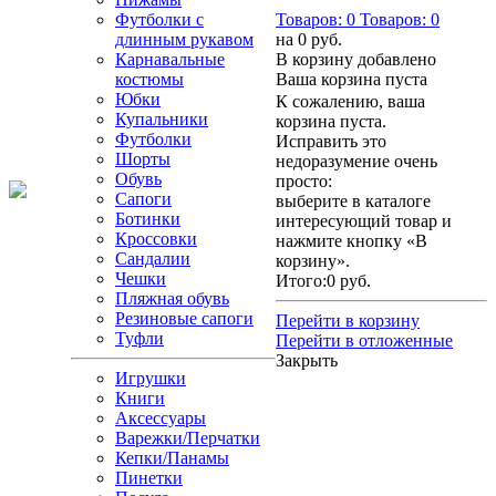
Футболки с
Товаров:
0
Товаров:
0
длинным рукавом
на
0 руб.
Карнавальные
В корзину добавлено
костюмы
Ваша корзина пуста
Юбки
К сожалению, ваша
Купальники
корзина пуста.
Футболки
Исправить это
Шорты
недоразумение очень
Обувь
просто:
Сапоги
выберите в каталоге
Ботинки
интересующий товар и
Кроссовки
нажмите кнопку «В
Сандалии
корзину».
Чешки
Итого:
0 руб.
Пляжная обувь
Резиновые сапоги
Перейти в корзину
Туфли
Перейти в отложенные
Закрыть
Игрушки
Книги
Аксессуары
Варежки/Перчатки
Кепки/Панамы
Пинетки