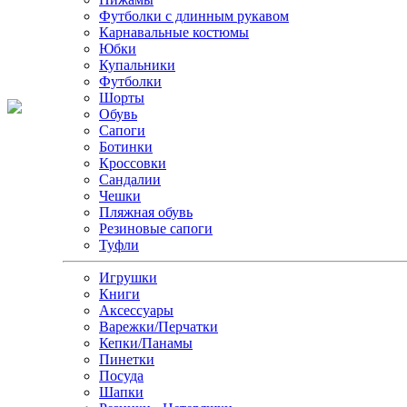
Футболки с длинным рукавом
Карнавальные костюмы
Юбки
Купальники
Футболки
Шорты
Обувь
Сапоги
Ботинки
Кроссовки
Сандалии
Чешки
Пляжная обувь
Резиновые сапоги
Туфли
Игрушки
Книги
Аксессуары
Варежки/Перчатки
Кепки/Панамы
Пинетки
Посуда
Шапки