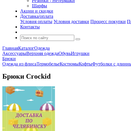
Резинки - Нетеряшки
Шарфы
Акции и скидки
Доставка/оплата
Условия оплаты
Условия доставки
Процесс покупки
П
Контакты
Главная
Каталог
Одежда
Аксессуары
Верхняя одежда
Обувь
Игрушки
Брюки
Одежда из флиса
Термобелье
Костюмы
Кофты
Футболки с длинн
Брюки Crockid