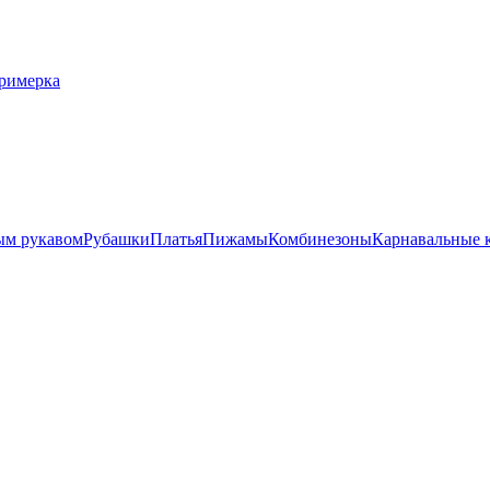
римерка
ым рукавом
Рубашки
Платья
Пижамы
Комбинезоны
Карнавальные 