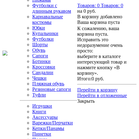
Футболки с
Товаров:
0
Товаров:
0
длинным рукавом
на
0 руб.
Карнавальные
В корзину добавлено
костюмы
Ваша корзина пуста
Юбки
К сожалению, ваша
Купальники
корзина пуста.
Футболки
Исправить это
Шорты
недоразумение очень
Обувь
просто:
Сапоги
выберите в каталоге
Ботинки
интересующий товар и
Кроссовки
нажмите кнопку «В
Сандалии
корзину».
Чешки
Итого:
0 руб.
Пляжная обувь
Резиновые сапоги
Перейти в корзину
Туфли
Перейти в отложенные
Закрыть
Игрушки
Книги
Аксессуары
Варежки/Перчатки
Кепки/Панамы
Пинетки